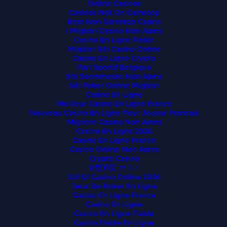
Online Casinos
Casinos Not On Gamstop
Best Non Gamstop Casino
I Migliori Casino Non Aams
Casino En Ligne Fiable
Migliori Siti Casino Online
Casino En Ligne Crypto
Pari Sportif Belgique
Siti Scommesse Non Aams
Siti Poker Online Migliori
Casino En Ligne
Meilleur Casino En Ligne France
Nouveau Casino En Ligne Pour Joueur Francais
Migliore Casino Non Aams
Casino En Ligne 2026
Casino En Ligne France
Casino Online Non Aams
Crypto Casino
仮想通貨 カジノ
Siti Di Casino Online 2026
Jeux De Poker En Ligne
Casino En Ligne France
Casino En Ligne
Casino En Ligne Fiable
Casino Fiable En Ligne