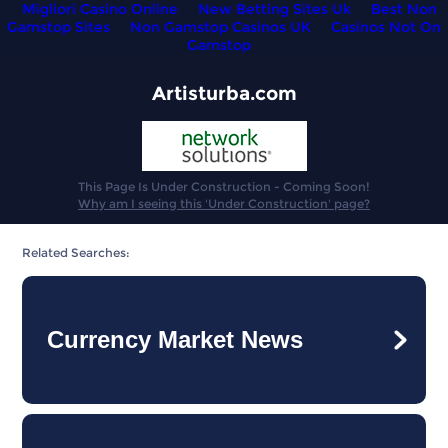
Migliori Casino Online
New Betting Sites Uk
Best Non
Gamstop Sites
Non Gamstop Casinos UK
Casinos Not On
Gamstop
Artisturba.com
This Page Is Under Construction - Coming Soon!
Why am I seeing this 'Under Construction' page?
Related Searches:
Currency Market News