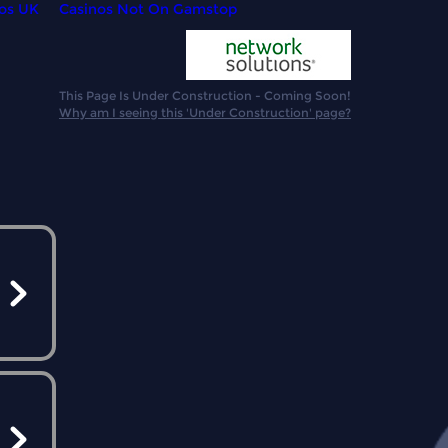
os UK
Casinos Not On Gamstop
This Page Is Under Construction - Coming Soon!
Why am I seeing this 'Under Construction' page?