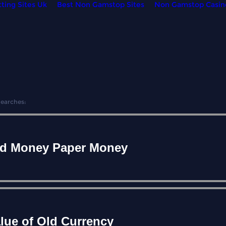
ting Sites Uk
Best Non Gamstop Sites
Non Gamstop Casin
Searches:
d Money Paper Money
lue of Old Currency