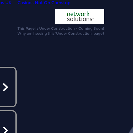
os UK
Casinos Not On Gamstop
This Page Is Under Construction - Coming Soon!
Why am I seeing this 'Under Construction' page?