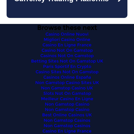
Browse these next
Casino Online Nuovi
Migliori Casino Online
Casino En Ligne France
Casino Not On Gamstop
Casinos Not On Gamstop
Betting Sites Not On Gamstop UK
Paris Sportif En Crypto
Casino Sites Not On Gamstop
Casinos Online España
Non Gamstop Casino Sites UK
Non Gamstop Casino UK
Slots Not On Gamstop
Meilleur Casino En Ligne
Non Gamstop Casino
Non Gamstop Casino
Best Online Casinos UK
Non Gamstop Casinos
Non Gamstop Casinos
Casino En Ligne France