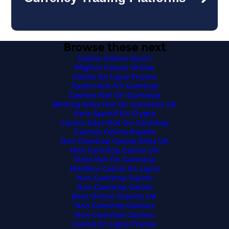
Browse these next
Casino Online Nuovi
Migliori Casino Online
Casino En Ligne France
Casino Not On Gamstop
Casinos Not On Gamstop
Betting Sites Not On Gamstop UK
Paris Sportif En Crypto
Casino Sites Not On Gamstop
Casinos Online España
Non Gamstop Casino Sites UK
Non Gamstop Casino UK
Slots Not On Gamstop
Meilleur Casino En Ligne
Non Gamstop Casino
Non Gamstop Casino
Best Online Casinos UK
Non Gamstop Casinos
Non Gamstop Casinos
Casino En Ligne France