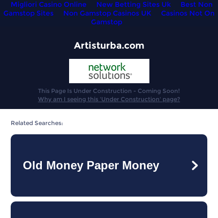
Migliori Casino Online
New Betting Sites Uk
Best Non
Gamstop Sites
Non Gamstop Casinos UK
Casinos Not On
Gamstop
Artisturba.com
This Page Is Under Construction - Coming Soon!
Why am I seeing this 'Under Construction' page?
Related Searches:
Old Money Paper Money