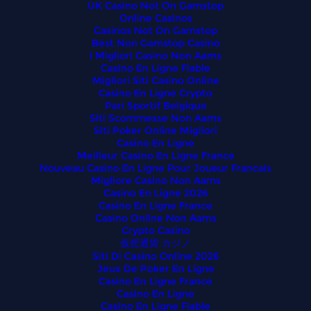
UK Casino Not On Gamstop
Online Casinos
Casinos Not On Gamstop
Best Non Gamstop Casino
I Migliori Casino Non Aams
Casino En Ligne Fiable
Migliori Siti Casino Online
Casino En Ligne Crypto
Pari Sportif Belgique
Siti Scommesse Non Aams
Siti Poker Online Migliori
Casino En Ligne
Meilleur Casino En Ligne France
Nouveau Casino En Ligne Pour Joueur Francais
Migliore Casino Non Aams
Casino En Ligne 2026
Casino En Ligne France
Casino Online Non Aams
Crypto Casino
仮想通貨 カジノ
Siti Di Casino Online 2026
Jeux De Poker En Ligne
Casino En Ligne France
Casino En Ligne
Casino En Ligne Fiable