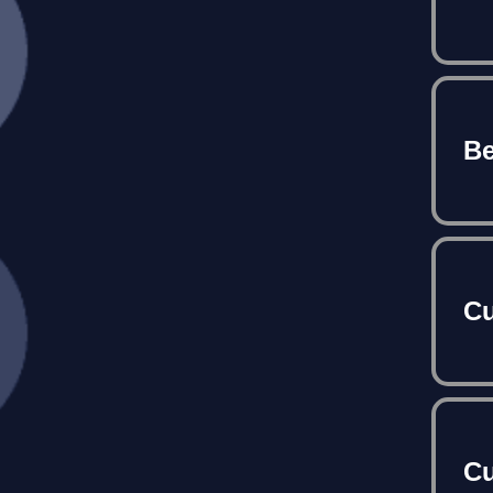
Be
Cu
Cu